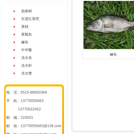
匙吻鲟
百度红客吧
黄鳝
黄颡鱼
鳜鱼
中华鳖
鳜鱼
淡水鱼
淡水虾
淡水蟹
电 话：0515-88650369
手 机：13770055663
13770022452
邮 编：224031
邮 箱：13770055663@136.com