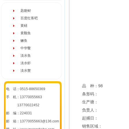
匙吻鲟
百度红客吧
黄鳝
黄颡鱼
鳜鱼
中华鳖
淡水鱼
淡水虾
淡水蟹
品 种：98
电 话：0515-88650369
条形码：
手 机：13770055663
生产塘：
13770022452
负责人：
邮 编：224031
起捕日：
邮 箱：13770055663@136.com
销售区域：